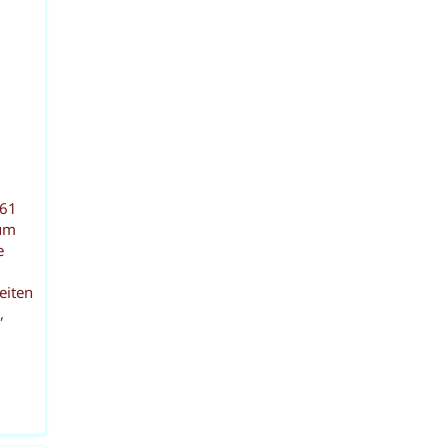
961
 um
e
eiten
,