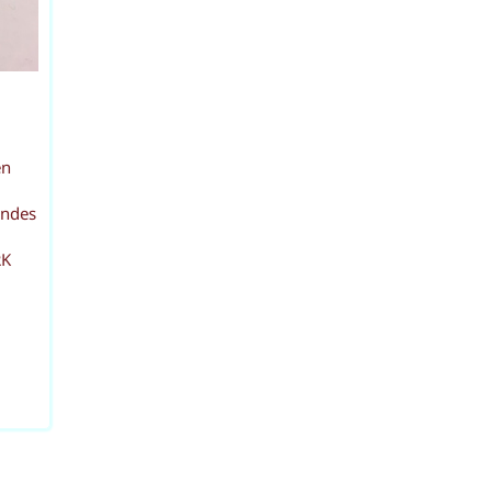
en
endes
RK