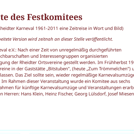
hte des Festkomitees
idter Karneval 1961-2011 eine Zeitreise in Wort und Bild)
eitete Version wird zeitnah an dieser Stelle veröffentlicht.
eval e.V.: Nach einer Zeit von unregelmäßig durchgeführten
achbarschaften und Interessengruppen organisierten
igung der Rheidter Ortsvereine gestellt werden. Im Frühherbst 1
vereine in der Gaststätte „Bitstuben", (heute „Zum Trömmelchen")
ulassen. Das Ziel sollte sein, wieder regelmäßige Karnevalsumzüg
. Im Rahmen dieser Veranstaltung wurde ein Komitee aus sechs
Rahmen für künftige Karnevalsumzüge und Veranstaltungen erarb
 Herren: Hans Klein, Heinz Fischer, Georg Lülsdorf, Josef Miesen