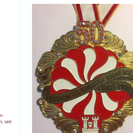
on
, seit